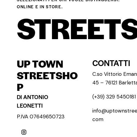
ONLINE E IN STORE.
STREETS
UP TOWN
CONTATTI
STREETSHO
C.so Vittorio Emanu
45 – 76121 Barlett
P
DI ANTONIO
(+39) 329 5450181
LEONETTI
info@uptownstree
P.IVA 07649650723
com