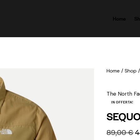
Home
S
Home
Shop
The North F
IN OFFERTA!
SEQUO
89,00
€
4