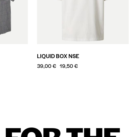
LIQUID BOX NSE
39,00
€
19,50
€
T FOR THE