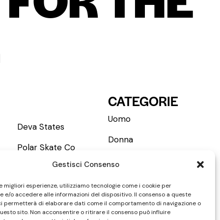
.
CATEGORIE
Uomo
Deva States
Donna
Polar Skate Co
Accessori
Gestisci Consenso
Wasted Paris
le migliori esperienze, utilizziamo tecnologie come i cookie per
Vans
 e/o accedere alle informazioni del dispositivo. Il consenso a queste
ci permetterà di elaborare dati come il comportamento di navigazione o
New Amsterdam SA
questo sito. Non acconsentire o ritirare il consenso può influire