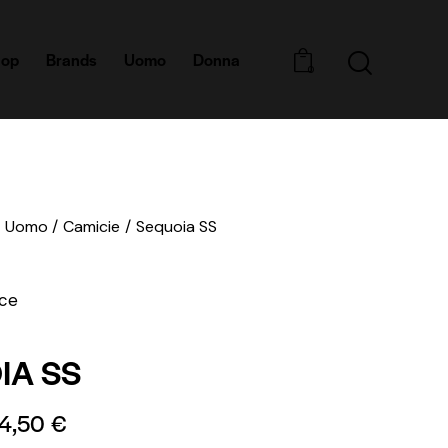
hop
Brands
Uomo
Donna
0
Uomo
Camicie
Sequoia SS
ace
IA SS
4,50
€