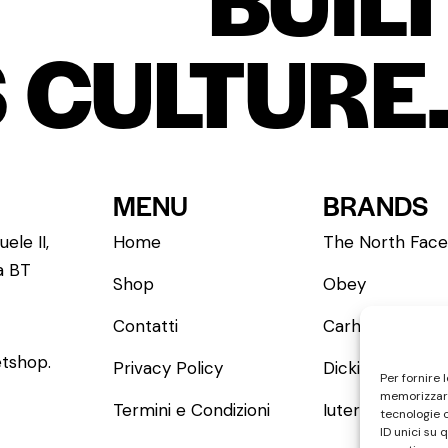
 CULTURE
MENU
BRANDS
ele II,
Home
The North Face
a BT
Shop
Obey
Contatti
Carhartt WIP
tshop.
Privacy Policy
Dickies
Per fornire 
memorizzare
Termini e Condizioni
Iuter
tecnologie 
ID unici su 