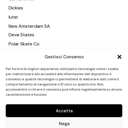
Dickies
Iuter
New Amsterdam SA
Deva States
Polar Skate Co
Wasted Paris
Gestisci Consenso
Evisu
Per fornire le migliori esperienze, utilizziamo tecnologie come i cookie
Vans
per memorizzare e/o accedere alle informazioni del dispositivo. Il
consenso a queste tecnologie ci permetterà di elaborare dati come il
XLarge
comportamento di navigazione o ID unici su questo sito. Non
acconsentire o ritirare il consenso può influire negativamente su alcune
caratteristiche e funzioni.
CATEGORIE
Accetta
Uomo
Donna
Nega