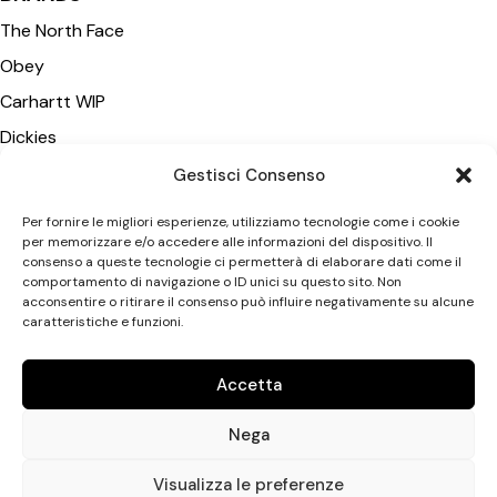
The North Face
Obey
Carhartt WIP
Dickies
Iuter
Gestisci Consenso
Deva States
Per fornire le migliori esperienze, utilizziamo tecnologie come i cookie
Polar Skate Co
per memorizzare e/o accedere alle informazioni del dispositivo. Il
consenso a queste tecnologie ci permetterà di elaborare dati come il
Wasted Paris
comportamento di navigazione o ID unici su questo sito. Non
Vans
acconsentire o ritirare il consenso può influire negativamente su alcune
caratteristiche e funzioni.
New Amsterdam SA
Accetta
CATEGORIE
Nega
Uomo
Donna
Visualizza le preferenze