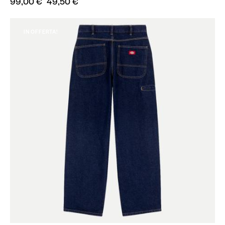
99,00
€
49,50
€
IN OFFERTA!