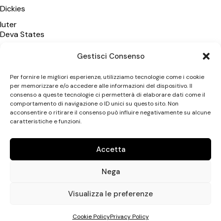
Dickies
Iuter
Deva States
Polar Skate Co
Gestisci Consenso
Wasted Paris
Per fornire le migliori esperienze, utilizziamo tecnologie come i cookie
Vans
per memorizzare e/o accedere alle informazioni del dispositivo. Il
consenso a queste tecnologie ci permetterà di elaborare dati come il
New Amsterdam SA
comportamento di navigazione o ID unici su questo sito. Non
acconsentire o ritirare il consenso può influire negativamente su alcune
caratteristiche e funzioni.
CATEGORIE
Uomo
Accetta
Donna
Nega
Accessori
Uptown Streetshop di Antonio Leonetti © 2026. All rights
Visualizza le preferenze
reserved. P.IVA 07649650723 – Designed with love by
No Mor
Studio
.
Cookie Policy
Privacy Policy