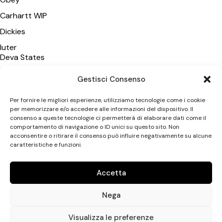
Carhartt WIP
Dickies
Iuter
Deva States
Polar Skate Co
Gestisci Consenso
Wasted Paris
Per fornire le migliori esperienze, utilizziamo tecnologie come i cookie
Vans
per memorizzare e/o accedere alle informazioni del dispositivo. Il
consenso a queste tecnologie ci permetterà di elaborare dati come il
New Amsterdam SA
comportamento di navigazione o ID unici su questo sito. Non
acconsentire o ritirare il consenso può influire negativamente su alcune
caratteristiche e funzioni.
CATEGORIE
Uomo
Accetta
Donna
Nega
Accessori
Uptown Streetshop di Antonio Leonetti © 2026. All rights
Visualizza le preferenze