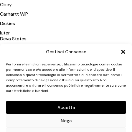
Obey
Carhartt WIP
Dickies
Iuter
Deva States
Polar Skate Co
Gestisci Consenso
Wasted Paris
Per fornire le migliori esperienze, utilizziamo tecnologie come i cookie
Vans
per memorizzare e/o accedere alle informazioni del dispositivo. Il
consenso a queste tecnologie ci permetterà di elaborare dati come il
New Amsterdam SA
comportamento di navigazione o ID unici su questo sito. Non
acconsentire o ritirare il consenso può influire negativamente su alcune
caratteristiche e funzioni.
CATEGORIE
Uomo
Accetta
Donna
Nega
Accessori
Uptown Streetshop di Antonio Leonetti © 2026. All rights