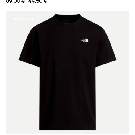
89,00
€
44,50
€
IN OFFERTA!