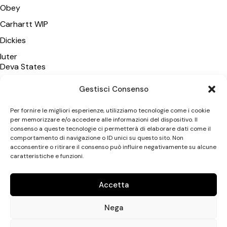
Obey
Carhartt WIP
Dickies
Iuter
Deva States
Polar Skate Co
Gestisci Consenso
Wasted Paris
Per fornire le migliori esperienze, utilizziamo tecnologie come i cookie
Vans
per memorizzare e/o accedere alle informazioni del dispositivo. Il
consenso a queste tecnologie ci permetterà di elaborare dati come il
New Amsterdam SA
comportamento di navigazione o ID unici su questo sito. Non
acconsentire o ritirare il consenso può influire negativamente su alcune
caratteristiche e funzioni.
CATEGORIE
Uomo
Accetta
Donna
Nega
Accessori
Uptown Streetshop di Antonio Leonetti © 2026. All rights