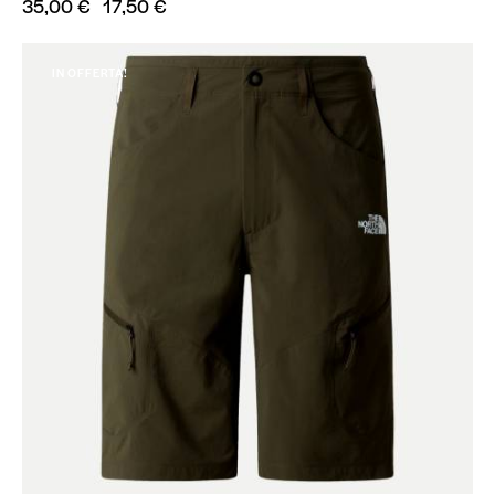
35,00
€
17,50
€
IN OFFERTA!