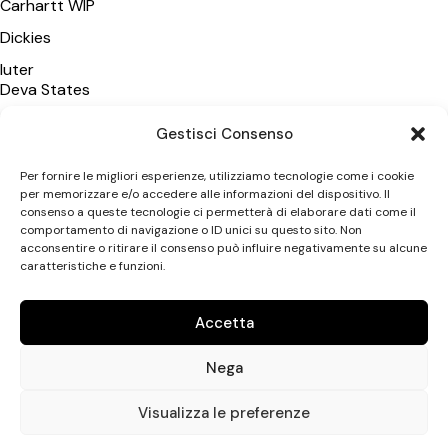
Carhartt WIP
Dickies
Iuter
Deva States
Polar Skate Co
Gestisci Consenso
Wasted Paris
Per fornire le migliori esperienze, utilizziamo tecnologie come i cookie
Vans
per memorizzare e/o accedere alle informazioni del dispositivo. Il
consenso a queste tecnologie ci permetterà di elaborare dati come il
New Amsterdam SA
comportamento di navigazione o ID unici su questo sito. Non
acconsentire o ritirare il consenso può influire negativamente su alcune
caratteristiche e funzioni.
CATEGORIE
Uomo
Accetta
Donna
Nega
Accessori
Uptown Streetshop di Antonio Leonetti © 2026. All rights
Visualizza le preferenze
reserved. P.IVA 07649650723 – Designed with love by
No Mor
Studio
.