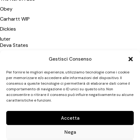
Obey
Carhartt WIP
Dickies
Iuter
Deva States
Polar Skate Co
Gestisci Consenso
Wasted Paris
Per fornire le migliori esperienze, utilizziamo tecnologie come i cookie
Vans
per memorizzare e/o accedere alle informazioni del dispositivo. Il
consenso a queste tecnologie ci permetterà di elaborare dati come il
New Amsterdam SA
comportamento di navigazione o ID unici su questo sito. Non
acconsentire o ritirare il consenso può influire negativamente su alcune
caratteristiche e funzioni.
CATEGORIE
Uomo
Accetta
Donna
Nega
Accessori