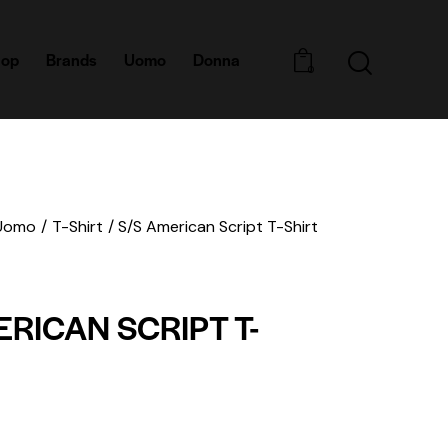
hop
Brands
Uomo
Donna
0
Uomo
T-Shirt
S/S American Script T-Shirt
ERICAN SCRIPT T-