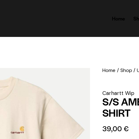
Home
S
Home
Shop
Carhartt Wip
S/S AM
SHIRT
39,00
€