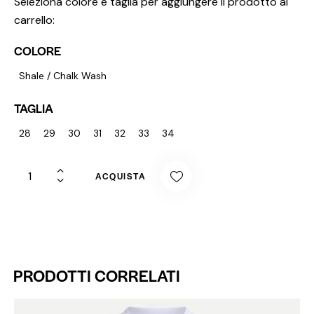
Seleziona colore e taglia per aggiungere il prodotto al
carrello:
COLORE
Shale / Chalk Wash
TAGLIA
28
29
30
31
32
33
34
ACQUISTA
PRODOTTI CORRELATI