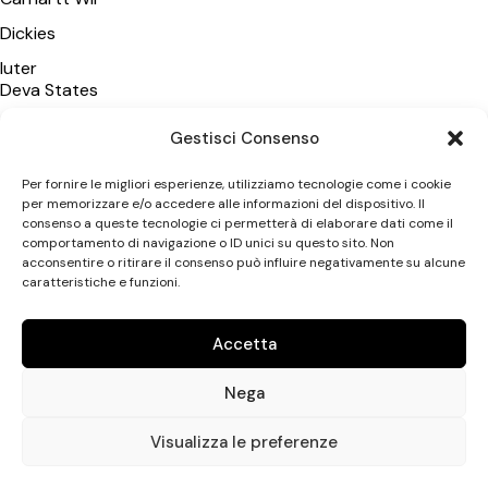
Dickies
Iuter
Deva States
Polar Skate Co
Gestisci Consenso
Wasted Paris
Per fornire le migliori esperienze, utilizziamo tecnologie come i cookie
Vans
per memorizzare e/o accedere alle informazioni del dispositivo. Il
consenso a queste tecnologie ci permetterà di elaborare dati come il
New Amsterdam SA
comportamento di navigazione o ID unici su questo sito. Non
acconsentire o ritirare il consenso può influire negativamente su alcune
caratteristiche e funzioni.
CATEGORIE
Uomo
Accetta
Donna
Nega
Accessori
Uptown Streetshop di Antonio Leonetti © 2026. All rights
Visualizza le preferenze
reserved. P.IVA 07649650723 – Designed with love by
No Mor
Studio
.